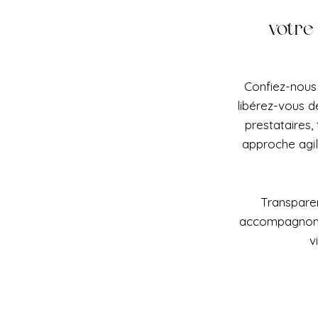
votre 
Confiez-nous 
libérez-vous d
prestataires,
approche agi
Transparen
accompagnons 
v