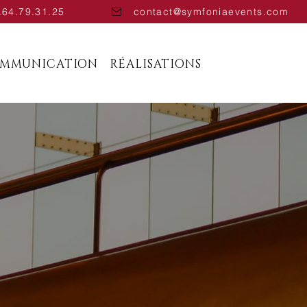
.64.79.31.25
contact@symfoniaevents.com
OMMUNICATION
RÉALISATIONS