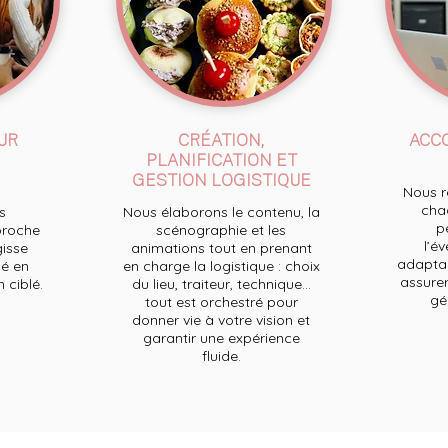
UR
CRÉATION,
ACC
PLANIFICATION ET
GESTION LOGISTIQUE
Nous re
chaq
s
Nous élaborons le contenu, la
p
proche
scénographie et les
l’e
gisse
animations tout en prenant
adaptan
é en
en charge la logistique : choix
assurer
ciblé.
du lieu, traiteur, technique...
ge
tout est orchestré pour
donner vie à votre vision et
garantir une expérience
fluide.