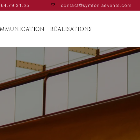
.64.79.31.25
contact@symfoniaevents.com
OMMUNICATION
RÉALISATIONS