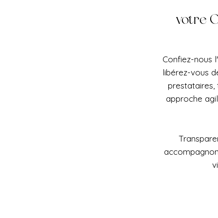
votre O
Confiez-nous l
libérez-vous d
prestataires,
approche agi
Transparen
accompagnons 
v