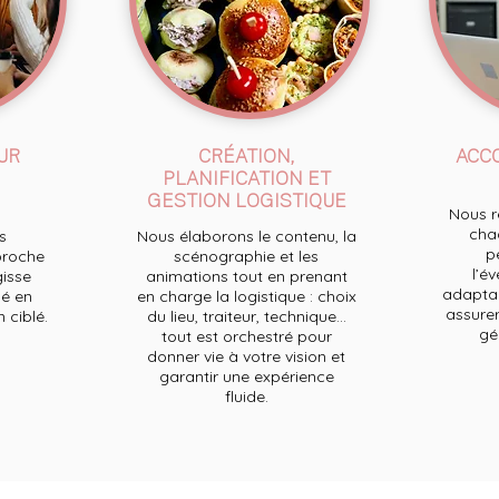
UR
CRÉATION,
ACC
PLANIFICATION ET
GESTION LOGISTIQUE
Nous re
chaq
s
Nous élaborons le contenu, la
p
proche
scénographie et les
l’e
gisse
animations tout en prenant
adaptan
é en
en charge la logistique : choix
assurer
ciblé.
du lieu, traiteur, technique...
ge
tout est orchestré pour
donner vie à votre vision et
garantir une expérience
fluide.