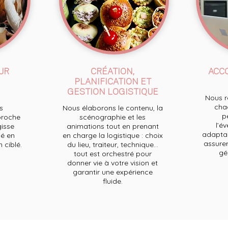
UR
CRÉATION,
ACC
PLANIFICATION ET
GESTION LOGISTIQUE
Nous re
chaq
s
Nous élaborons le contenu, la
p
proche
scénographie et les
l’e
gisse
animations tout en prenant
adaptan
é en
en charge la logistique : choix
assurer
ciblé.
du lieu, traiteur, technique...
ge
tout est orchestré pour
donner vie à votre vision et
garantir une expérience
fluide.