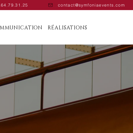
.64.79.31.25
contact@symfoniaevents.com
OMMUNICATION
RÉALISATIONS