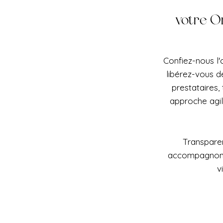
votre O
Confiez-nous l'
libérez-vous d
prestataires,
approche agi
Transparen
accompagnons 
v