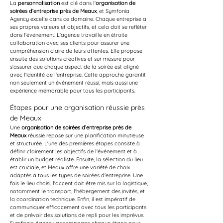
La 
personnalisation
 est clé dans l'
organisation de 
soirées d’entreprise près de Meaux
, et Symfonia 
Agency excelle dans ce domaine. Chaque entreprise a 
ses propres valeurs et objectifs, et cela doit se refléter 
dans l'événement. L'agence travaille en étroite 
collaboration avec ses clients pour assurer une 
compréhension claire de leurs attentes. Elle propose 
ensuite des solutions créatives et sur mesure pour 
s'assurer que chaque aspect de la soirée est aligné 
avec l'identité de l'entreprise. Cette approche garantit 
non seulement un événement réussi, mais aussi une 
expérience mémorable pour tous les participants.
Étapes pour une organisation réussie près 
de Meaux
Une 
organisation de soirées d’entreprise près de 
Meaux
 réussie repose sur une planification minutieuse 
et structurée. L'une des premières étapes consiste à 
définir clairement les objectifs de l'événement et à 
établir un budget réaliste. Ensuite, la sélection du lieu 
est cruciale, et Meaux offre une variété de choix 
adaptés à tous les types de soirées d'entreprise. Une 
fois le lieu choisi, l'accent doit être mis sur la logistique, 
notamment le transport, l'hébergement des invités, et 
la coordination technique. Enfin, il est impératif de 
communiquer efficacement avec tous les participants 
et de prévoir des solutions de repli pour les imprévus. 