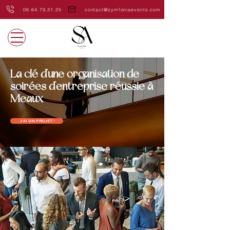
06.64.79.31.25
contact@symfoniaevents.com
La clé d'une organisation de
soirées d'entreprise réussie à
Meaux
J'AI UN PROJET !