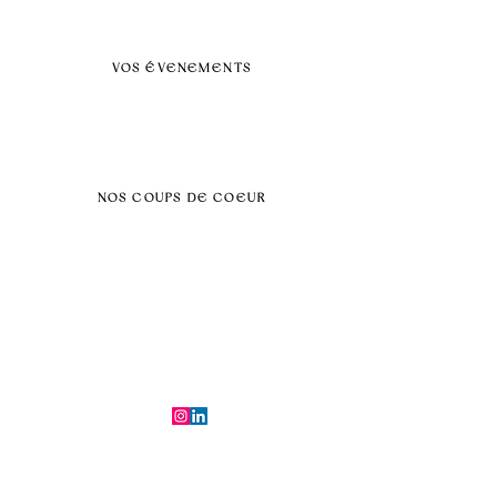
Nos prestations par villes
VOS ÉVENEMENTS
Séminaires et voyages incentive
Évenements d'entreprise
Dans vos locaux
Traiteurs
Teambuilding
NOS COUPS DE COEUR
Séminaire au vert
Séminaire Paris & Ile de France
Évènement éco-responsable
Séminaire insolite
Séminaire cohésion
Tél :
06.64.79.31.25
E-mail :
contact@symfoniaevents.com
Paris, France
Mentions légales et politiques de confidentialité
© 2025 par Symfonia Agency x
Conditions générales de vente
Ferrybot