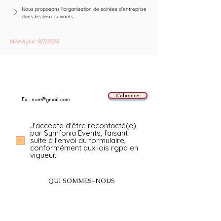
Nous proposons l'organisation de soirées d'entreprise 
dans les lieux suivants
Mise à jour : 8/7/2026
Suivez les nouvelles tendances avec nous !
E-mail
S'abonner
J'accepte d'être recontacté(e)
par Symfonia Events, faisant
suite à l'envoi du formulaire,
conformément aux lois rgpd en
vigueur.
QUI SOMMES-NOUS
A propos
FAQ
BLOG