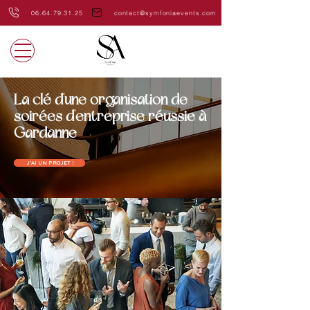
06.64.79.31.25
contact@symfoniaevents.com
La clé d'une organisation de
soirées d'entreprise réussie à
Gardanne
J'AI UN PROJET !