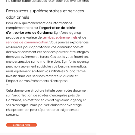
indicateur fiable de succès futur pour vos événements.
Ressources supplémentaires et services 
additionnels
Pour ceux qui recherchent des informations 
complémentaires sur l’
organisation de soirées 
d'entreprise près de Gardanne
, Symfonia agency 
propose une variété de 
services événementiels
 et de 
services de communication
. Vous pouvez explorer ces 
ressources pour approfondir vos connaissances et 
découvrir comment ces services peuvent être intégrés 
dans vos événements futurs. Ces outils vous fourniront 
une perspective sur la manière dont Symfonia agency 
peut non seulement satisfaire vos besoins immédiats, 
mais également soutenir vos initiatives à long terme. 
Investir dans ces services renforce la qualité et 
l'impact de vos événements d'entreprise.
```
Cela donne une structure initiale pour votre document 
sur l'organisation de soirées d'entreprise près de 
Gardanne, en mettant en avant Symfonia agency et 
ses avantages. Vous pouvez élaborer davantage 
chaque section pour répondre aux exigences de 
contenu.
Contactez-nous