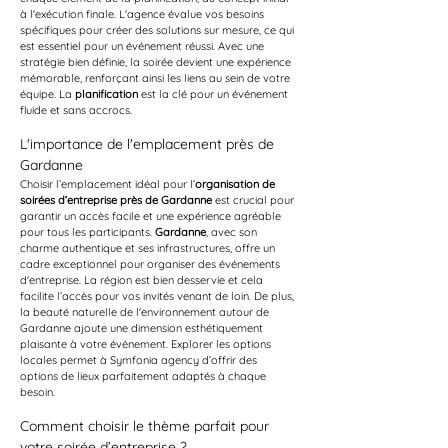
à l'exécution finale. L'agence évalue vos besoins 
spécifiques pour créer des solutions sur mesure, ce qui 
est essentiel pour un événement réussi. Avec une 
stratégie bien définie, la soirée devient une expérience 
mémorable, renforçant ainsi les liens au sein de votre 
équipe. La 
planification
 est la clé pour un événement 
fluide et sans accrocs.
L'importance de l'emplacement près de 
Gardanne
Choisir l’emplacement idéal pour l’
organisation de 
soirées d’entreprise près de Gardanne
 est crucial pour 
garantir un accès facile et une expérience agréable 
pour tous les participants. 
Gardanne
, avec son 
charme authentique et ses infrastructures, offre un 
cadre exceptionnel pour organiser des événements 
d'entreprise. La région est bien desservie et cela 
facilite l’accès pour vos invités venant de loin. De plus, 
la beauté naturelle de l'environnement autour de 
Gardanne ajoute une dimension esthétiquement 
plaisante à votre événement. Explorer les options 
locales permet à Symfonia agency d’offrir des 
options de lieux parfaitement adaptés à chaque 
besoin.
Comment choisir le thème parfait pour 
votre soirée d’entreprise ?