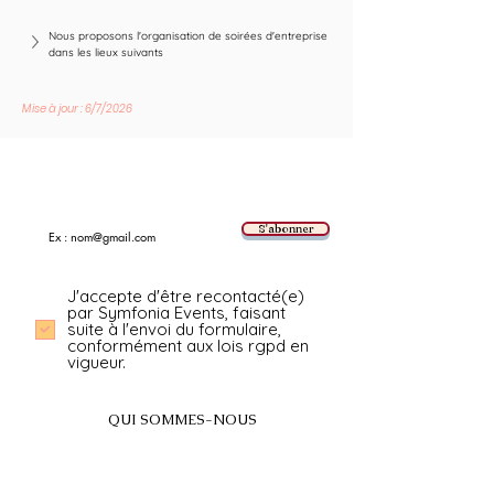
Nous proposons l'organisation de soirées d'entreprise 
dans les lieux suivants
Mise à jour : 6/7/2026
Suivez les nouvelles tendances avec nous !
E-mail
S'abonner
J'accepte d'être recontacté(e)
par Symfonia Events, faisant
suite à l'envoi du formulaire,
conformément aux lois rgpd en
vigueur.
QUI SOMMES-NOUS
A propos
FAQ