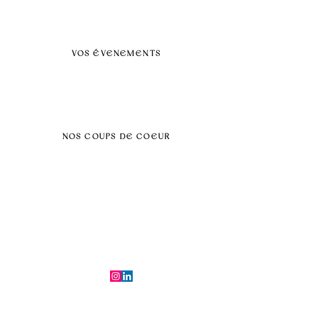
BLOG
Nos prestations par villes
VOS ÉVENEMENTS
Séminaires et voyages incentive
Évenements d'entreprise
Dans vos locaux
Traiteurs
Teambuilding
NOS COUPS DE COEUR
Séminaire au vert
Séminaire Paris & Ile de France
Évènement éco-responsable
Séminaire insolite
Séminaire cohésion
Tél :
06.64.79.31.25
E-mail :
contact@symfoniaevents.com
Paris, France
Mentions légales et politiques de confidentialité
© 2025 par Symfonia Agency x