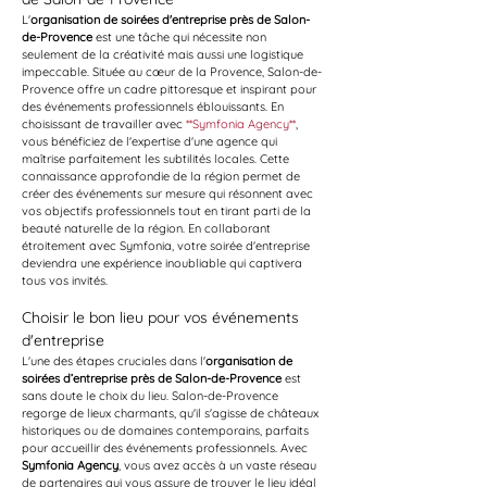
L'
organisation de soirées d'entreprise près de Salon-
de-Provence
 est une tâche qui nécessite non 
seulement de la créativité mais aussi une logistique 
impeccable. Située au cœur de la Provence, Salon-de-
Provence offre un cadre pittoresque et inspirant pour 
des événements professionnels éblouissants. En 
choisissant de travailler avec 
**Symfonia Agency**
, 
vous bénéficiez de l'expertise d'une agence qui 
maîtrise parfaitement les subtilités locales. Cette 
connaissance approfondie de la région permet de 
créer des événements sur mesure qui résonnent avec 
vos objectifs professionnels tout en tirant parti de la 
beauté naturelle de la région. En collaborant 
étroitement avec Symfonia, votre soirée d'entreprise 
deviendra une expérience inoubliable qui captivera 
tous vos invités.
Choisir le bon lieu pour vos événements 
d'entreprise
L'une des étapes cruciales dans l'
organisation de 
soirées d’entreprise près de Salon-de-Provence
 est 
sans doute le choix du lieu. Salon-de-Provence 
regorge de lieux charmants, qu'il s'agisse de châteaux 
historiques ou de domaines contemporains, parfaits 
pour accueillir des événements professionnels. Avec 
Symfonia Agency
, vous avez accès à un vaste réseau 
de partenaires qui vous assure de trouver le lieu idéal 