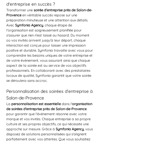
d'entreprise en succès ?
Transformer une 
soirée d’entreprise près de Salon-de-
Provence
 en véritable succès repose sur une 
préparation minutieuse et une attention aux détails. 
Avec 
Symfonia Agency
, chaque étape de 
l'organisation est soigneusement planifiée pour 
s'assurer que rien n'est laissé au hasard. Du moment 
où vos invités arrivent jusqu'à leur départ, chaque 
interaction est conçue pour laisser une impression 
positive et durable. Symfonia travaille avec vous pour 
comprendre les besoins uniques de votre entreprise et 
de votre événement, vous assurant ainsi que chaque 
aspect de la soirée est au service de vos objectifs 
professionnels. En collaborant avec des prestataires 
locaux de qualité, Symfonia garantit que votre soirée 
se déroulera sans accroc.
Personnalisation des soirées d’entreprise à 
Salon-de-Provence
La 
personnalisation est essentielle
 dans l'
organisation 
de soirées d'entreprise près de Salon-de-Provence
pour garantir que l'événement résonne avec votre 
marque et vos invités. Chaque entreprise a sa propre 
culture et ses propres objectifs, ce qui nécessite une 
approche sur mesure. Grâce à 
Symfonia Agency
, vous 
disposez de solutions personnalisées qui s'alignent 
parfaitement avec vos attentes. Que vous souhaitiez 