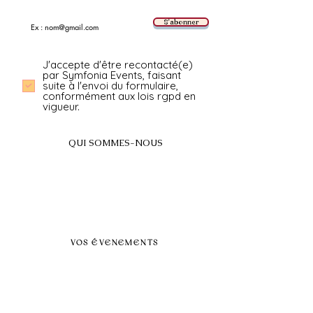
E-mail
S'abonner
J'accepte d'être recontacté(e)
par Symfonia Events, faisant
suite à l'envoi du formulaire,
conformément aux lois rgpd en
vigueur.
QUI SOMMES-NOUS
A propos
FAQ
BLOG
Nos prestations par villes
VOS ÉVENEMENTS
Séminaires et voyages incentive
Évenements d'entreprise
Dans vos locaux
Traiteurs
Teambuilding