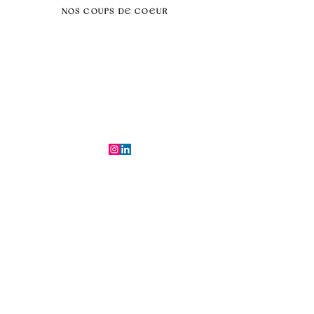
NOS COUPS DE COEUR
Séminaire au vert
Séminaire Paris & Ile de France
Évènement éco-responsable
Séminaire insolite
Séminaire cohésion
Tél :
06.64.79.31.25
E-mail :
contact@symfoniaevents.com
Paris, France
Mentions légales et politiques de confidentialité
© 2025 par Symfonia Agency x
Conditions générales de vente
Ferrybot