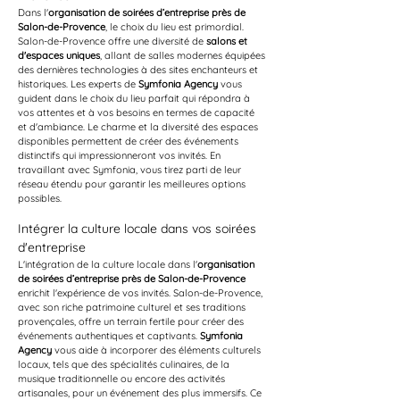
Dans l'
organisation de soirées d’entreprise près de 
Salon-de-Provence
, le choix du lieu est primordial. 
Salon-de-Provence offre une diversité de 
salons et 
d'espaces uniques
, allant de salles modernes équipées 
des dernières technologies à des sites enchanteurs et 
historiques. Les experts de 
Symfonia Agency
 vous 
guident dans le choix du lieu parfait qui répondra à 
vos attentes et à vos besoins en termes de capacité 
et d'ambiance. Le charme et la diversité des espaces 
disponibles permettent de créer des événements 
distinctifs qui impressionneront vos invités. En 
travaillant avec Symfonia, vous tirez parti de leur 
réseau étendu pour garantir les meilleures options 
possibles.
Intégrer la culture locale dans vos soirées 
d'entreprise
L'intégration de la culture locale dans l'
organisation 
de soirées d’entreprise près de Salon-de-Provence
enrichit l'expérience de vos invités. Salon-de-Provence, 
avec son riche patrimoine culturel et ses traditions 
provençales, offre un terrain fertile pour créer des 
événements authentiques et captivants. 
Symfonia 
Agency
 vous aide à incorporer des éléments culturels 
locaux, tels que des spécialités culinaires, de la 
musique traditionnelle ou encore des activités 
artisanales, pour un événement des plus immersifs. Ce 