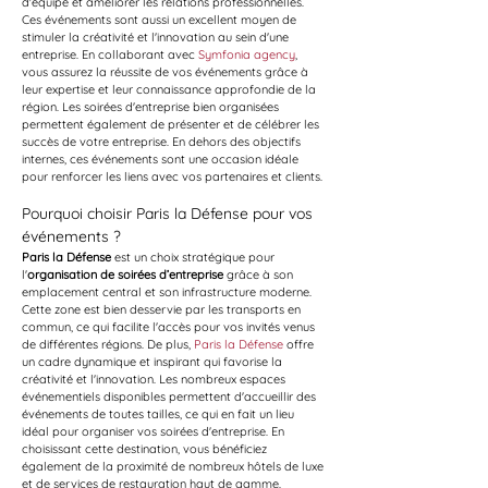
d'équipe et améliorer les relations professionnelles. 
Ces événements sont aussi un excellent moyen de 
stimuler la créativité et l'innovation au sein d'une 
entreprise. En collaborant avec 
Symfonia agency
, 
vous assurez la réussite de vos événements grâce à 
leur expertise et leur connaissance approfondie de la 
région. Les soirées d'entreprise bien organisées 
permettent également de présenter et de célébrer les 
succès de votre entreprise. En dehors des objectifs 
internes, ces événements sont une occasion idéale 
pour renforcer les liens avec vos partenaires et clients.
Pourquoi choisir Paris la Défense pour vos 
événements ?
Paris la Défense
 est un choix stratégique pour 
l'
organisation de soirées d’entreprise
 grâce à son 
emplacement central et son infrastructure moderne. 
Cette zone est bien desservie par les transports en 
commun, ce qui facilite l'accès pour vos invités venus 
de différentes régions. De plus, 
Paris la Défense
 offre 
un cadre dynamique et inspirant qui favorise la 
créativité et l'innovation. Les nombreux espaces 
événementiels disponibles permettent d'accueillir des 
événements de toutes tailles, ce qui en fait un lieu 
idéal pour organiser vos soirées d'entreprise. En 
choisissant cette destination, vous bénéficiez 
également de la proximité de nombreux hôtels de luxe 
et de services de restauration haut de gamme.