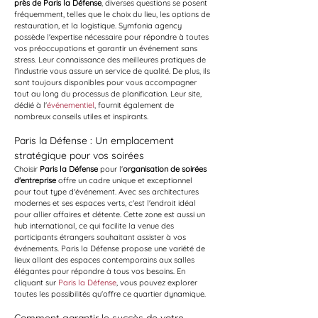
près de Paris la Défense
, diverses questions se posent 
fréquemment, telles que le choix du lieu, les options de 
restauration, et la logistique. Symfonia agency 
possède l'expertise nécessaire pour répondre à toutes 
vos préoccupations et garantir un événement sans 
stress. Leur connaissance des meilleures pratiques de 
l'industrie vous assure un service de qualité. De plus, ils 
sont toujours disponibles pour vous accompagner 
tout au long du processus de planification. Leur site, 
dédié à l'
événementiel
, fournit également de 
nombreux conseils utiles et inspirants.
Paris la Défense : Un emplacement 
stratégique pour vos soirées
Choisir 
Paris la Défense
 pour l'
organisation de soirées 
d'entreprise
 offre un cadre unique et exceptionnel 
pour tout type d'événement. Avec ses architectures 
modernes et ses espaces verts, c'est l'endroit idéal 
pour allier affaires et détente. Cette zone est aussi un 
hub international, ce qui facilite la venue des 
participants étrangers souhaitant assister à vos 
événements. Paris la Défense propose une variété de 
lieux allant des espaces contemporains aux salles 
élégantes pour répondre à tous vos besoins. En 
cliquant sur 
Paris la Défense
, vous pouvez explorer 
toutes les possibilités qu'offre ce quartier dynamique.