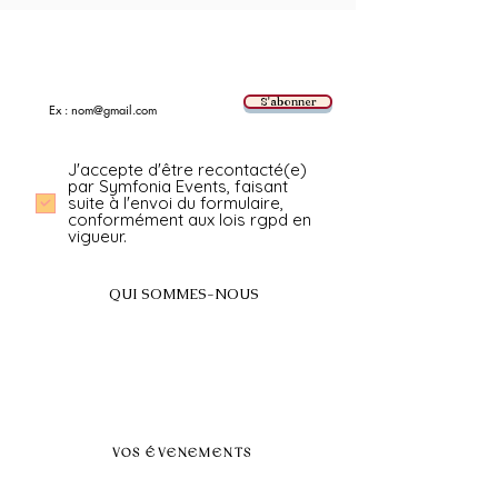
Suivez les nouvelles tendances avec nous !
E-mail
S'abonner
J'accepte d'être recontacté(e)
par Symfonia Events, faisant
suite à l'envoi du formulaire,
conformément aux lois rgpd en
vigueur.
QUI SOMMES-NOUS
A propos
FAQ
BLOG
Nos prestations par villes
VOS ÉVENEMENTS
Séminaires et voyages incentive
Évenements d'entreprise