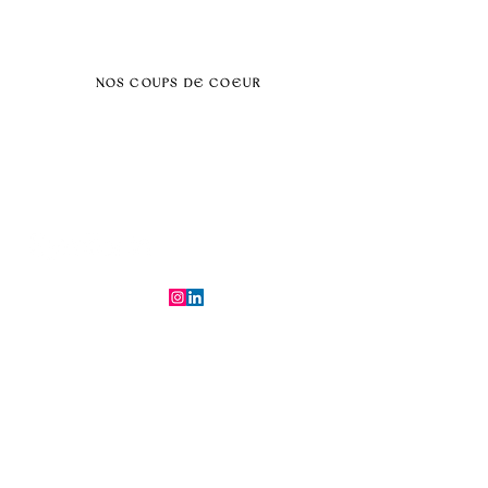
Dans vos locaux
Traiteurs
Teambuilding
NOS COUPS DE COEUR
Séminaire au vert
Séminaire Paris & Ile de France
Évènement éco-responsable
Séminaire insolite
Séminaire cohésion
Tél :
06.64.79.31.25
E-mail :
contact@symfoniaevents.com
Paris, France
Mentions légales et politiques de confidentialité
© 2025 par Symfonia Agency x
Conditions générales de vente
Ferrybot