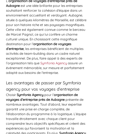
L’
organisation de voyages d’entreprise près de 
Aubagne
 est une idée brillante pour les entreprises 
souhaitant renforcer la cohésion d'équipe dans un 
environnement accueillant et verdoyant. 
Aubagne
, 
située à quelques kilomètres de Marseille, est célèbre 
pour son histoire riche et ses paysages magnifiques. 
Cette ville est également connue comme le berceau 
de Marcel Pagnol, ce qui lui confère un charme 
culturel unique. En choisissant cette magnifique 
destination pour l’
organisation de voyages 
d’entreprise
, les entreprises bénéficient de multiples 
activités de team-building dans un cadre naturel 
exceptionnel. De plus, faire appel à des experts de 
l’organisation tels que 
Symfonia Agency
 assure un 
événement mémorable, sur mesure et parfaitement 
adapté aux besoins de l'entreprise.
Les avantages de passer par Symfonia 
agency pour vos voyages d’entreprise
Choisir 
Symfonia Agency
 pour l’
organisation de 
voyages d’entreprise près de Aubagne
 présente de 
nombreux avantages. Tout d'abord, leur expertise 
garantit une prise en charge complète, de 
l’élaboration du programme à la logistique. L’équipe 
travaille étroitement avec chaque client pour 
comprendre leurs objectifs spécifiques et créent des 
expériences qui favorisent la motivation et la 
créativité des participants. En plus, 
Symfonia Agency