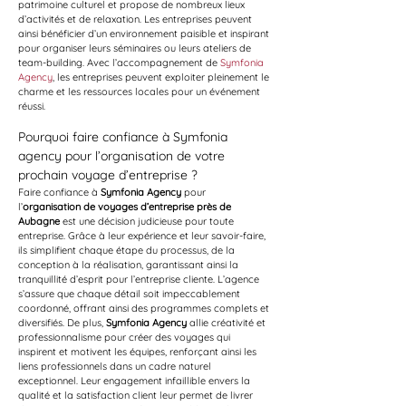
patrimoine culturel et propose de nombreux lieux 
d’activités et de relaxation. Les entreprises peuvent 
ainsi bénéficier d’un environnement paisible et inspirant 
pour organiser leurs séminaires ou leurs ateliers de 
team-building. Avec l’accompagnement de 
Symfonia 
Agency
, les entreprises peuvent exploiter pleinement le 
charme et les ressources locales pour un événement 
réussi. 
Pourquoi faire confiance à Symfonia 
agency pour l’organisation de votre 
prochain voyage d’entreprise ?
Faire confiance à 
Symfonia Agency
 pour 
l’
organisation de voyages d’entreprise près de 
Aubagne
 est une décision judicieuse pour toute 
entreprise. Grâce à leur expérience et leur savoir-faire, 
ils simplifient chaque étape du processus, de la 
conception à la réalisation, garantissant ainsi la 
tranquillité d’esprit pour l’entreprise cliente. L’agence 
s’assure que chaque détail soit impeccablement 
coordonné, offrant ainsi des programmes complets et 
diversifiés. De plus, 
Symfonia Agency
 allie créativité et 
professionnalisme pour créer des voyages qui 
inspirent et motivent les équipes, renforçant ainsi les 
liens professionnels dans un cadre naturel 
exceptionnel. Leur engagement infaillible envers la 
qualité et la satisfaction client leur permet de livrer 