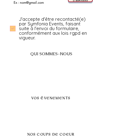
S'abonner
J'accepte d'être recontacté(e)
par Symfonia Events, faisant
suite à l'envoi du formulaire,
conformément aux lois rgpd en
vigueur.
QUI SOMMES-NOUS
A propos
FAQ
BLOG
Nos prestations par villes
VOS ÉVENEMENTS
Séminaires et voyages incentive
Évenements d'entreprise
Dans vos locaux
Traiteurs
Teambuilding
NOS COUPS DE COEUR