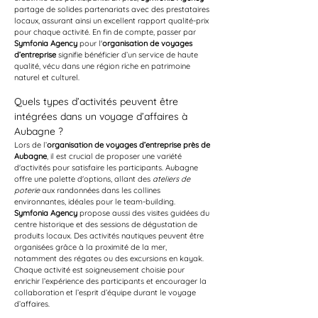
partage de solides partenariats avec des prestataires 
locaux, assurant ainsi un excellent rapport qualité-prix 
pour chaque activité. En fin de compte, passer par 
Symfonia Agency
 pour l'
organisation de voyages 
d’entreprise
 signifie bénéficier d’un service de haute 
qualité, vécu dans une région riche en patrimoine 
naturel et culturel.
Quels types d’activités peuvent être 
intégrées dans un voyage d’affaires à 
Aubagne ?
Lors de l’
organisation de voyages d’entreprise près de 
Aubagne
, il est crucial de proposer une variété 
d'activités pour satisfaire les participants. Aubagne 
offre une palette d'options, allant des 
ateliers de 
poterie
 aux randonnées dans les collines 
environnantes, idéales pour le team-building. 
Symfonia Agency
 propose aussi des visites guidées du 
centre historique et des sessions de dégustation de 
produits locaux. Des activités nautiques peuvent être 
organisées grâce à la proximité de la mer, 
notamment des régates ou des excursions en kayak. 
Chaque activité est soigneusement choisie pour 
enrichir l’expérience des participants et encourager la 
collaboration et l’esprit d’équipe durant le voyage 
d’affaires.