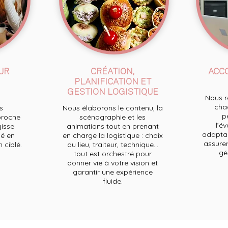
UR
CRÉATION,
ACC
PLANIFICATION ET
GESTION LOGISTIQUE
Nous re
chaq
s
Nous élaborons le contenu, la
p
proche
scénographie et les
l’e
gisse
animations tout en prenant
adaptan
é en
en charge la logistique : choix
assurer
ciblé.
du lieu, traiteur, technique...
ge
tout est orchestré pour
donner vie à votre vision et
garantir une expérience
fluide.