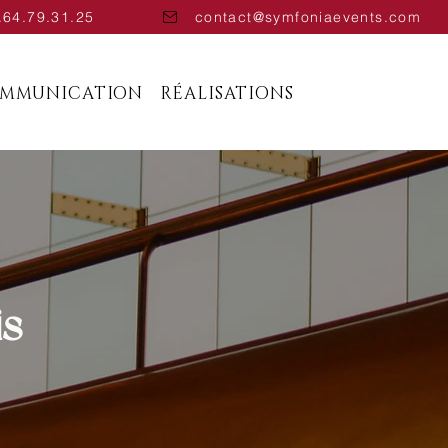
.64.79.31.25
contact@symfoniaevents.com
OMMUNICATION
RÉALISATIONS
s -