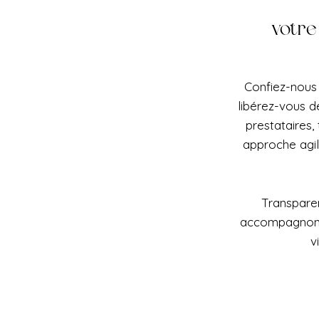
votre
Confiez-nous 
libérez-vous d
prestataires,
approche agi
Transparen
accompagnons 
v