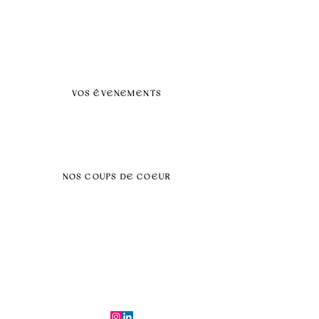
A propos
FAQ
BLOG
Nos prestations par villes
VOS ÉVENEMENTS
Séminaires et voyages incentive
Évenements d'entreprise
Dans vos locaux
Traiteurs
Teambuilding
NOS COUPS DE COEUR
Séminaire au vert
Séminaire Paris & Ile de France
Évènement éco-responsable
Séminaire insolite
Séminaire cohésion
Tél :
06.64.79.31.25
E-mail :
contact@symfoniaevents.com
Paris, France