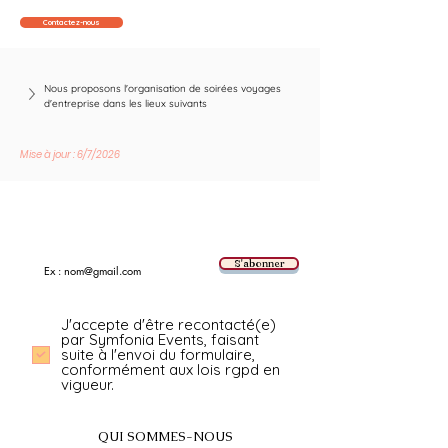
Contactez-nous
Nous proposons l'organisation de soirées voyages 
d'entreprise dans les lieux suivants
Mise à jour : 6/7/2026
Suivez les nouvelles tendances avec nous !
E-mail
S'abonner
J'accepte d'être recontacté(e)
par Symfonia Events, faisant
suite à l'envoi du formulaire,
conformément aux lois rgpd en
vigueur.
QUI SOMMES-NOUS