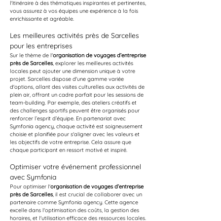
l'itinéraire à des thématiques inspirantes et pertinentes, 
vous assurez à vos équipes une expérience à la fois 
enrichissante et agréable.
Les meilleures activités près de Sarcelles 
pour les entreprises
Sur le thème de l'
organisation de voyages d’entreprise 
près de Sarcelles
, explorer les meilleures activités 
locales peut ajouter une dimension unique à votre 
projet. Sarcelles dispose d'une gamme variée 
d'options, allant des visites culturelles aux activités de 
plein air, offrant un cadre parfait pour les sessions de 
team-building. Par exemple, des ateliers créatifs et 
des challenges sportifs peuvent être organisés pour 
renforcer l’esprit d’équipe. En partenariat avec 
Symfonia agency, chaque activité est soigneusement 
choisie et planifiée pour s'aligner avec les valeurs et 
les objectifs de votre entreprise. Cela assure que 
chaque participant en ressort motivé et inspiré.
Optimiser votre événement professionnel 
avec Symfonia
Pour optimiser l'
organisation de voyages d’entreprise 
près de Sarcelles
, il est crucial de collaborer avec un 
partenaire comme Symfonia agency. Cette agence 
excelle dans l'optimisation des coûts, la gestion des 
horaires, et l'utilisation efficace des ressources locales. 