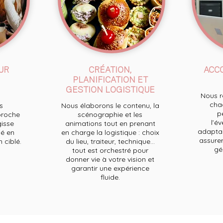
UR
CRÉATION,
ACC
PLANIFICATION ET
GESTION LOGISTIQUE
Nous re
chaq
s
Nous élaborons le contenu, la
p
proche
scénographie et les
l’e
gisse
animations tout en prenant
adaptan
é en
en charge la logistique : choix
assurer
ciblé.
du lieu, traiteur, technique...
ge
tout est orchestré pour
donner vie à votre vision et
garantir une expérience
fluide.