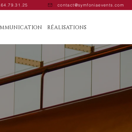
.64.79.31.25
contact@symfoniaevents.com
OMMUNICATION
RÉALISATIONS