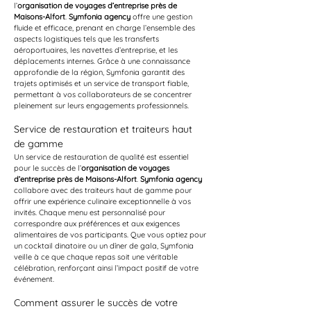
l’
organisation de voyages d’entreprise près de 
Maisons-Alfort
. 
Symfonia agency
 offre une gestion 
fluide et efficace, prenant en charge l’ensemble des 
aspects logistiques tels que les transferts 
aéroportuaires, les navettes d’entreprise, et les 
déplacements internes. Grâce à une connaissance 
approfondie de la région, Symfonia garantit des 
trajets optimisés et un service de transport fiable, 
permettant à vos collaborateurs de se concentrer 
pleinement sur leurs engagements professionnels.
Service de restauration et traiteurs haut 
de gamme
Un service de restauration de qualité est essentiel 
pour le succès de l’
organisation de voyages 
d’entreprise près de Maisons-Alfort
. 
Symfonia agency
collabore avec des traiteurs haut de gamme pour 
offrir une expérience culinaire exceptionnelle à vos 
invités. Chaque menu est personnalisé pour 
correspondre aux préférences et aux exigences 
alimentaires de vos participants. Que vous optiez pour 
un cocktail dinatoire ou un dîner de gala, Symfonia 
veille à ce que chaque repas soit une véritable 
célébration, renforçant ainsi l’impact positif de votre 
événement.
Comment assurer le succès de votre 