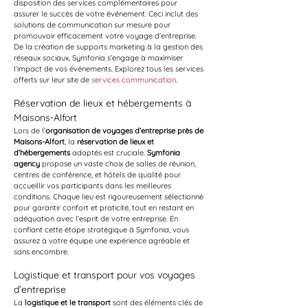
disposition des services complémentaires pour 
assurer le succès de votre événement. Ceci inclut des 
solutions de communication sur mesure pour 
promouvoir efficacement votre voyage d’entreprise. 
De la création de supports marketing à la gestion des 
réseaux sociaux, Symfonia s’engage à maximiser 
l’impact de vos événements. Explorez tous les services 
offerts sur leur site de 
services communication
.
Réservation de lieux et hébergements à 
Maisons-Alfort
Lors de l’
organisation de voyages d’entreprise près de 
Maisons-Alfort
, la 
réservation de lieux et 
d’hébergements
 adaptés est cruciale. 
Symfonia 
agency
 propose un vaste choix de salles de réunion, 
centres de conférence, et hôtels de qualité pour 
accueillir vos participants dans les meilleures 
conditions. Chaque lieu est rigoureusement sélectionné 
pour garantir confort et praticité, tout en restant en 
adéquation avec l’esprit de votre entreprise. En 
confiant cette étape stratégique à Symfonia, vous 
assurez à votre équipe une expérience agréable et 
sans encombre.
Logistique et transport pour vos voyages 
d’entreprise
La 
logistique et le transport
 sont des éléments clés de 