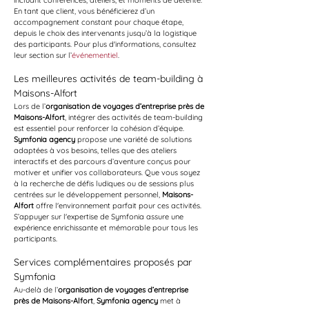
incluant conférences, ateliers, et moments de détente. 
En tant que client, vous bénéficierez d’un 
accompagnement constant pour chaque étape, 
depuis le choix des intervenants jusqu’à la logistique 
des participants. Pour plus d'informations, consultez 
leur section sur l’
événementiel
.
Les meilleures activités de team-building à 
Maisons-Alfort
Lors de l’
organisation de voyages d’entreprise près de 
Maisons-Alfort
, intégrer des activités de team-building 
est essentiel pour renforcer la cohésion d’équipe. 
Symfonia agency
 propose une variété de solutions 
adaptées à vos besoins, telles que des ateliers 
interactifs et des parcours d’aventure conçus pour 
motiver et unifier vos collaborateurs. Que vous soyez 
à la recherche de défis ludiques ou de sessions plus 
centrées sur le développement personnel, 
Maisons-
Alfort
 offre l'environnement parfait pour ces activités. 
S’appuyer sur l'expertise de Symfonia assure une 
expérience enrichissante et mémorable pour tous les 
participants.
Services complémentaires proposés par 
Symfonia
Au-delà de l’
organisation de voyages d’entreprise 
près de Maisons-Alfort
, 
Symfonia agency
 met à 