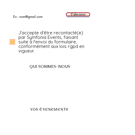
E-mail
S'abonner
J'accepte d'être recontacté(e)
par Symfonia Events, faisant
suite à l'envoi du formulaire,
conformément aux lois rgpd en
vigueur.
QUI SOMMES-NOUS
A propos
FAQ
BLOG
Nos prestations par villes
VOS ÉVENEMENTS
Séminaires et voyages incentive
Évenements d'entreprise
Dans vos locaux
Traiteurs
Teambuilding