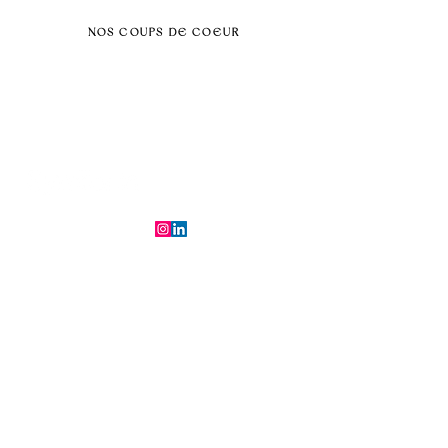
NOS COUPS DE COEUR
Séminaire au vert
Séminaire Paris & Ile de France
Évènement éco-responsable
Séminaire insolite
Séminaire cohésion
Tél :
06.64.79.31.25
E-mail :
contact@symfoniaevents.com
Paris, France
Mentions légales et politiques de confidentialité
© 2025 par Symfonia Agency x
Conditions générales de vente
Ferrybot