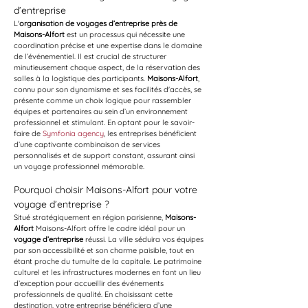
d’entreprise
L'
organisation de voyages d’entreprise près de 
Maisons-Alfort
 est un processus qui nécessite une 
coordination précise et une expertise dans le domaine 
de l’événementiel. Il est crucial de structurer 
minutieusement chaque aspect, de la réservation des 
salles à la logistique des participants. 
Maisons-Alfort
, 
connu pour son dynamisme et ses facilités d'accès, se 
présente comme un choix logique pour rassembler 
équipes et partenaires au sein d’un environnement 
professionnel et stimulant. En optant pour le savoir-
faire de 
Symfonia agency
, les entreprises bénéficient 
d’une captivante combinaison de services 
personnalisés et de support constant, assurant ainsi 
un voyage professionnel mémorable.
Pourquoi choisir Maisons-Alfort pour votre 
voyage d’entreprise ?
Situé stratégiquement en région parisienne, 
Maisons-
Alfort
 Maisons-Alfort offre le cadre idéal pour un 
voyage d’entreprise
 réussi. La ville séduira vos équipes 
par son accessibilité et son charme paisible, tout en 
étant proche du tumulte de la capitale. Le patrimoine 
culturel et les infrastructures modernes en font un lieu 
d’exception pour accueillir des événements 
professionnels de qualité. En choisissant cette 
destination, votre entreprise bénéficiera d’une 