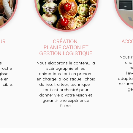
UR
CRÉATION,
ACC
PLANIFICATION ET
GESTION LOGISTIQUE
Nous re
chaq
s
Nous élaborons le contenu, la
p
proche
scénographie et les
l’e
gisse
animations tout en prenant
adaptan
é en
en charge la logistique : choix
assurer
ciblé.
du lieu, traiteur, technique...
ge
tout est orchestré pour
donner vie à votre vision et
garantir une expérience
fluide.