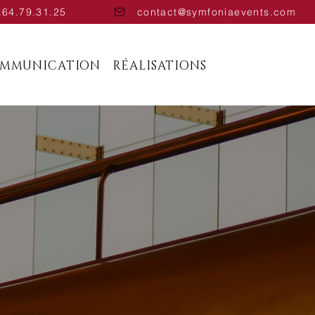
.64.79.31.25
contact@symfoniaevents.com
OMMUNICATION
RÉALISATIONS