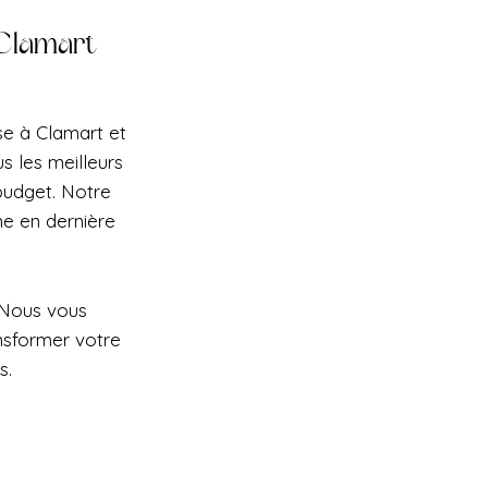
 Clamart
se à Clamart et
s les meilleurs
 budget. Notre
e en dernière
 Nous vous
nsformer votre
s.