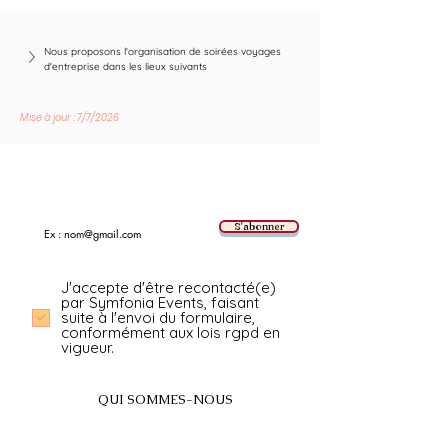
Nous proposons l'organisation de soirées voyages 
d'entreprise dans les lieux suivants
Mise à jour : 7/7/2026
Suivez les nouvelles tendances avec nous !
E-mail
S'abonner
J'accepte d'être recontacté(e)
par Symfonia Events, faisant
suite à l'envoi du formulaire,
conformément aux lois rgpd en
vigueur.
QUI SOMMES-NOUS
A propos