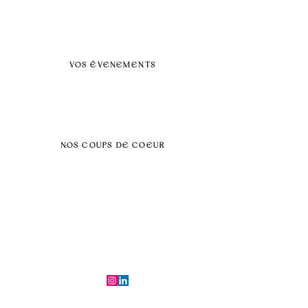
FAQ
BLOG
Nos prestations par villes
VOS ÉVENEMENTS
Séminaires et voyages incentive
Évenements d'entreprise
Dans vos locaux
Traiteurs
Teambuilding
NOS COUPS DE COEUR
Séminaire au vert
Séminaire Paris & Ile de France
Évènement éco-responsable
Séminaire insolite
Séminaire cohésion
Tél :
06.64.79.31.25
E-mail :
contact@symfoniaevents.com
Paris, France