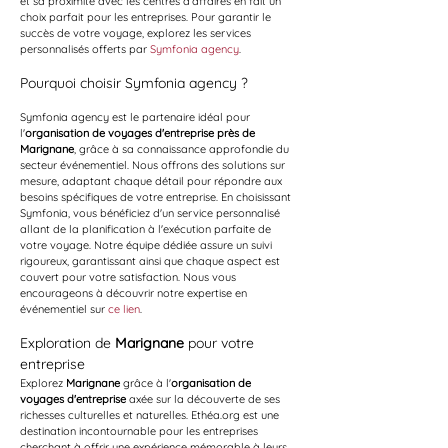
et sa proximité avec les centres d’affaires en fait un 
choix parfait pour les entreprises. Pour garantir le 
succès de votre voyage, explorez les services 
personnalisés offerts par 
Symfonia agency
.
Pourquoi choisir Symfonia agency ?
Symfonia agency est le partenaire idéal pour 
l'
organisation de voyages d'entreprise près de 
Marignane
, grâce à sa connaissance approfondie du 
secteur événementiel. Nous offrons des solutions sur 
mesure, adaptant chaque détail pour répondre aux 
besoins spécifiques de votre entreprise. En choisissant 
Symfonia, vous bénéficiez d'un service personnalisé 
allant de la planification à l'exécution parfaite de 
votre voyage. Notre équipe dédiée assure un suivi 
rigoureux, garantissant ainsi que chaque aspect est 
couvert pour votre satisfaction. Nous vous 
encourageons à découvrir notre expertise en 
événementiel sur 
ce lien
.
Exploration de 
Marignane
 pour votre 
entreprise
Explorez 
Marignane
 grâce à l'
organisation de 
voyages d'entreprise
 axée sur la découverte de ses 
richesses culturelles et naturelles. Ethéa.org est une 
destination incontournable pour les entreprises 
cherchant à offrir une expérience mémorable à leurs 