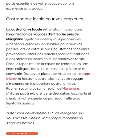
partie essentielle de votre voyage pour une 
expérience sans tracas.
Gastronomie locale pour vos employés
La 
gastronomie locale
 est un atout majeur dans 
l'
organisation de voyages d'entreprise près de 
Marignane
. Symfonia agency vous propose des 
expériences culinaires inoubliables pour ravir vos 
papilles lors de votre séjour. Dégustez des spécialités 
provençales, visitez des marchés locaux et participez 
à des ateliers culinaires pour une immersion totale. 
Chaque repas est une occasion de renforcer les liens 
entre collègues dans une atmosphère détendue et 
conviviale. Découvrez plus de services sur notre 
page 
dédiée
, et laissez-nous transformer votre voyage 
d'entreprise en une aventure gastronomique.
Pour en savoir plus sur la région de 
Marignane
, 
n'hésitez pas à explorer cette destination fascinante et 
à enrichir votre expérience professionnelle avec 
Symfonia agency.
```
Note : Vous devez insérer l'URL de Marignane que 
vous avez trouvée via votre propre recherche ou 
selon vos besoins.
Contactez-nous