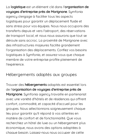
La 
logistique
 est un élément clé dans l'
organisation de 
voyages d'entreprise près de Marignane
. Symfonia 
agency s'engage à faciliter tous les aspects 
logistiques pour garantir un déplacement fluide et 
sans stress pour vos équipes. Nous nous occupons des 
transferts depuis et vers l'aéroport, des réservations 
de transport local, et nous nous assurons que tout se 
déroule sans accroc. La proximité de Marignane avec 
des infrastructures majeures facilite grandement 
l'organisation des déplacements. Confiez vos besoins 
logistiques à Symfonia, et assurez-vous que chaque 
membre de votre entreprise profite pleinement de 
l'expérience.
Hébergements adaptés aux groupes
Trouver des 
hébergements
 adaptés est essentiel lors 
de l'
organisation de voyages d'entreprise près de 
Marignane
. Symfonia agency travaille en partenariat 
avec une variété d'hôtels et de résidences qui offrent 
confort, commodité, et capacité d'accueil pour les 
groupes. Nous sélectionnons soigneusement chaque 
lieu pour garantir qu'il répond à vos attentes en 
matière de confort et de fonctionnalité. Que vous 
recherchiez un hôtel de luxe ou un hébergement plus 
économique, nous avons des options adaptées à 
chaque besoin. Laissez-nous nous occuper de cette 