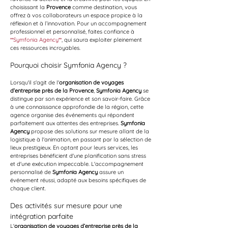
choisissant la 
Provence
 comme destination, vous 
offrez à vos collaborateurs un espace propice à la 
réflexion et à l’innovation. Pour un accompagnement 
professionnel et personnalisé, faites confiance à 
**Symfonia Agency**
, qui saura exploiter pleinement 
ces ressources incroyables.
Pourquoi choisir Symfonia Agency ?
Lorsqu'il s'agit de l'
organisation de voyages 
d’entreprise près de la Provence
, 
Symfonia Agency
 se 
distingue par son expérience et son savoir-faire. Grâce 
à une connaissance approfondie de la région, cette 
agence organise des événements qui répondent 
parfaitement aux attentes des entreprises. 
Symfonia 
Agency
 propose des solutions sur mesure allant de la 
logistique à l'animation, en passant par la sélection de 
lieux prestigieux. En optant pour leurs services, les 
entreprises bénéficient d'une planification sans stress 
et d'une exécution impeccable. L'accompagnement 
personnalisé de 
Symfonia Agency
 assure un 
événement réussi, adapté aux besoins spécifiques de 
chaque client.
Des activités sur mesure pour une 
intégration parfaite
L'
organisation de voyages d’entreprise près de la 