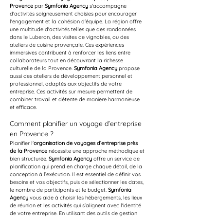
Provence
 par 
Symfonia Agency
 s'accompagne 
d'activités soigneusement choisies pour encourager 
l'engagement et la cohésion d'équipe. La région offre 
une multitude d'activités telles que des randonnées 
dans le Luberon, des visites de vignobles, ou des 
ateliers de cuisine provençale. Ces expériences 
immersives contribuent à renforcer les liens entre 
collaborateurs tout en découvrant la richesse 
culturelle de la Provence. 
Symfonia Agency
 propose 
aussi des ateliers de développement personnel et 
professionnel, adaptés aux objectifs de votre 
entreprise. Ces activités sur mesure permettent de 
combiner travail et détente de manière harmonieuse 
et efficace.
Comment planifier un voyage d’entreprise 
en Provence ?
Planifier l'
organisation de voyages d’entreprise près 
de la Provence
 nécessite une approche méthodique et 
bien structurée. 
Symfonia Agency
 offre un service de 
planification qui prend en charge chaque détail, de la 
conception à l’exécution. Il est essentiel de définir vos 
besoins et vos objectifs, puis de sélectionner les dates, 
le nombre de participants et le budget. 
Symfonia 
Agency
 vous aide à choisir les hébergements, les lieux 
de réunion et les activités qui s’alignent avec l'identité 
de votre entreprise. En utilisant des outils de gestion 