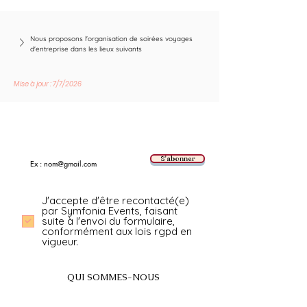
Nous proposons l'organisation de soirées voyages 
d'entreprise dans les lieux suivants
Mise à jour : 7/7/2026
Suivez les nouvelles tendances avec nous !
E-mail
S'abonner
J'accepte d'être recontacté(e)
par Symfonia Events, faisant
suite à l'envoi du formulaire,
conformément aux lois rgpd en
vigueur.
QUI SOMMES-NOUS
A propos