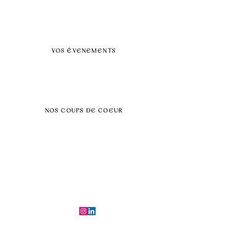
FAQ
BLOG
Nos prestations par villes
VOS ÉVENEMENTS
Séminaires et voyages incentive
Évenements d'entreprise
Dans vos locaux
Traiteurs
Teambuilding
NOS COUPS DE COEUR
Séminaire au vert
Séminaire Paris & Ile de France
Évènement éco-responsable
Séminaire insolite
Séminaire cohésion
Tél :
06.64.79.31.25
E-mail :
contact@symfoniaevents.com
Paris, France