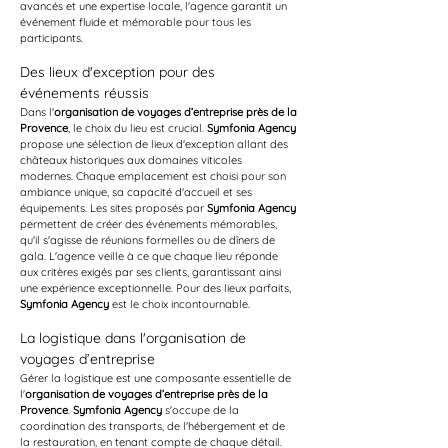
avancés et une expertise locale, l'agence garantit un 
événement fluide et mémorable pour tous les 
participants.
Des lieux d'exception pour des 
événements réussis
Dans l'
organisation de voyages d’entreprise près de la 
Provence
, le choix du lieu est crucial. 
Symfonia Agency
propose une sélection de lieux d'exception allant des 
châteaux historiques aux domaines viticoles 
modernes. Chaque emplacement est choisi pour son 
ambiance unique, sa capacité d'accueil et ses 
équipements. Les sites proposés par 
Symfonia Agency
permettent de créer des événements mémorables, 
qu'il s'agisse de réunions formelles ou de dîners de 
gala. L'agence veille à ce que chaque lieu réponde 
aux critères exigés par ses clients, garantissant ainsi 
une expérience exceptionnelle. Pour des lieux parfaits, 
Symfonia Agency
 est le choix incontournable.
La logistique dans l'organisation de 
voyages d’entreprise
Gérer la logistique est une composante essentielle de 
l'
organisation de voyages d’entreprise près de la 
Provence
. 
Symfonia Agency
 s'occupe de la 
coordination des transports, de l'hébergement et de 
la restauration, en tenant compte de chaque détail. 