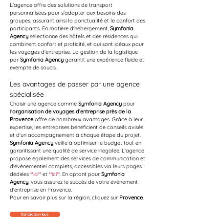
L'agence offre des solutions de transport 
personnalisées pour s'adapter aux besoins des 
groupes, assurant ainsi la ponctualité et le confort des 
participants. En matière d'hébergement, 
Symfonia 
Agency
 sélectionne des hôtels et des résidences qui 
combinent confort et praticité, et qui sont idéaux pour 
les voyages d'entreprise. La gestion de la logistique 
par 
Symfonia Agency
 garantit une expérience fluide et 
exempte de soucis.
Les avantages de passer par une agence 
spécialisée
Choisir une agence comme 
Symfonia Agency
 pour 
l'
organisation de voyages d’entreprise près de la 
Provence
 offre de nombreux avantages. Grâce à leur 
expertise, les entreprises bénéficient de conseils avisés 
et d'un accompagnement à chaque étape du projet. 
Symfonia Agency
 veille à optimiser le budget tout en 
garantissant une qualité de service inégalée. L'agence 
propose également des services de communication et 
d'évènementiel complets, accessibles via leurs pages 
dédiées 
**ici**
 et 
**ici**
. En optant pour 
Symfonia 
Agency
, vous assurez le succès de votre événement 
d'entreprise en Provence.
Pour en savoir plus sur la région, cliquez sur 
Provence
.
Contactez-nous