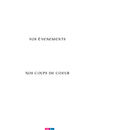
A propos
FAQ
BLOG
Nos prestations par villes
VOS ÉVENEMENTS
Séminaires et voyages incentive
Évenements d'entreprise
Dans vos locaux
Traiteurs
Teambuilding
NOS COUPS DE COEUR
Séminaire au vert
Séminaire Paris & Ile de France
Évènement éco-responsable
Séminaire insolite
Séminaire cohésion
Tél :
06.64.79.31.25
E-mail :
contact@symfoniaevents.com
Paris, France