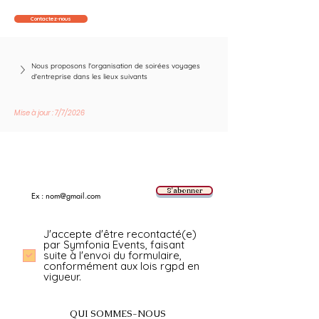
Contactez-nous
Nous proposons l'organisation de soirées voyages 
d'entreprise dans les lieux suivants
Mise à jour : 7/7/2026
Suivez les nouvelles tendances avec nous !
E-mail
S'abonner
J'accepte d'être recontacté(e)
par Symfonia Events, faisant
suite à l'envoi du formulaire,
conformément aux lois rgpd en
vigueur.
QUI SOMMES-NOUS