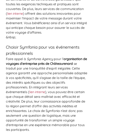
toutes les exigences techniques et pratiques sont 
couvertes. De plus, leurs services de communication 
(
lien interne
) offrent des solutions innovantes pour 
maximiser l'impact de votre message durant votre 
événement. Vous bénéficierez ainsi d’un service intégré 
qui anticipe chaque besoin pour assurer le succès de 
votre voyage d'affaires.
&nbsp;
Choisir Symfonia pour vos événements 
professionnels
Faire appel à 
Symfonia Agency
 pour l’
organisation de 
voyages d’entreprise près de Châteaurenard
 se 
traduit par une tranquillité d'esprit inégalée. Cette 
agence garantit une approche personnalisée adaptée 
à vos spécificités, qu'il s'agisse de la taille de l'équipe, 
des intérêts spécifiques ou des objectifs 
professionnels. En intégrant leurs services 
événementiels (
lien interne
), vous pouvez être certain 
que chaque détail sera maîtrisé avec efficacité et 
créativité. De plus, leur connaissance approfondie de 
la région permet d'offrir des activités inédites et 
enrichissantes. Le choix de Symfonia n’est donc pas 
seulement une question de logistique, mais une 
opportunité de transformer un simple voyage 
d'entreprise en une expérience mémorable pour tous 
les participants.