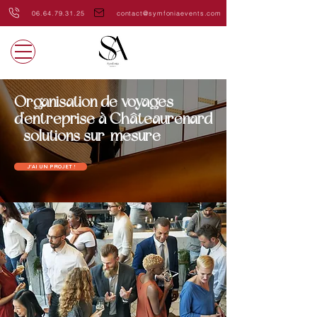
06.64.79.31.25
contact@symfoniaevents.com
Organisation de voyages
d'entreprise à Châteaurenard
- solutions sur-mesure
J'AI UN PROJET !