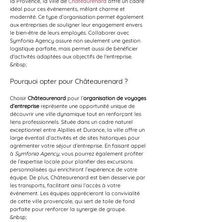
la Provence, la ville de 
Châteaurenard
 offre un cadre 
idéal pour ces événements, mêlant charme et 
modernité. Ce type d’organisation permet également 
aux entreprises de souligner leur engagement envers 
le bien-être de leurs employés. Collaborer avec 
Symfonia Agency assure non seulement une gestion 
logistique parfaite, mais permet aussi de bénéficier 
d'activités adaptées aux objectifs de l'entreprise.
&nbsp;
Pourquoi opter pour Châteaurenard ?
Choisir 
Châteaurenard
 pour l’
organisation de voyages 
d’entreprise
 représente une opportunité unique de 
découvrir une ville dynamique tout en renforçant les 
liens professionnels. Située dans un cadre naturel 
exceptionnel entre Alpilles et Durance, la ville offre un 
large éventail d’activités et de sites historiques pour 
agrémenter votre séjour d’entreprise. En faisant appel 
à 
Symfonia Agency
, vous pourrez également profiter 
de l’expertise locale pour planifier des excursions 
personnalisées qui enrichiront l’expérience de votre 
équipe. De plus, Châteaurenard est bien desservie par 
les transports, facilitant ainsi l’accès à votre 
événement. Les équipes apprécieront la convivialité 
de cette ville provençale, qui sert de toile de fond 
parfaite pour renforcer la synergie de groupe.
&nbsp;