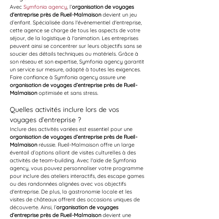
Avec 
Symfonia agency
, l’
organisation de voyages 
d’entreprise près de Rueil-Malmaison
 devient un jeu 
d’enfant. Spécialisée dans l'événementiel d'entreprise, 
cette agence se charge de tous les aspects de votre 
séjour, de la logistique à l'animation. Les entreprises 
peuvent ainsi se concentrer sur leurs objectifs sans se 
soucier des détails techniques ou matériels. Grâce à 
son réseau et son expertise, Symfonia agency garantit 
un service sur mesure, adapté à toutes les exigences. 
Faire confiance à Symfonia agency assure une 
organisation de voyages d’entreprise près de Rueil-
Malmaison
 optimisée et sans stress.
Quelles activités inclure lors de vos 
voyages d’entreprise ?
Inclure des activités variées est essentiel pour une 
organisation de voyages d’entreprise près de Rueil-
Malmaison
 réussie. Rueil-Malmaison offre un large 
éventail d’options allant de visites culturelles à des 
activités de team-building. Avec l'aide de Symfonia 
agency, vous pouvez personnaliser votre programme 
pour inclure des ateliers interactifs, des escape games 
ou des randonnées alignées avec vos objectifs 
d'entreprise. De plus, la gastronomie locale et les 
visites de châteaux offrent des occasions uniques de 
découverte. Ainsi, l’
organisation de voyages 
d’entreprise près de Rueil-Malmaison
 devient une 