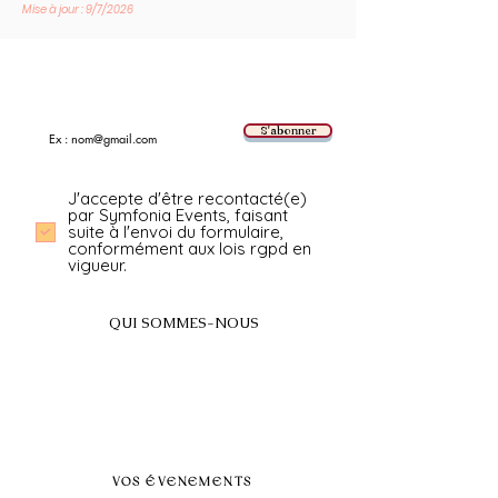
Mise à jour : 9/7/2026
Suivez les nouvelles tendances avec nous !
E-mail
S'abonner
J'accepte d'être recontacté(e)
par Symfonia Events, faisant
suite à l'envoi du formulaire,
conformément aux lois rgpd en
vigueur.
QUI SOMMES-NOUS
A propos
FAQ
BLOG
Nos prestations par villes
VOS ÉVENEMENTS