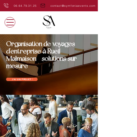
06.64.79.31.25
contact@symfoniaevents.com
Organisation de voyages
d'entreprise à Rueil-
Malmaison - solutions sur-
mesure
J'AI UN PROJET !