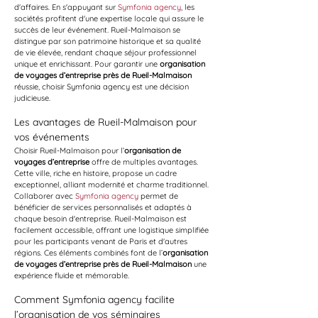
d'affaires. En s'appuyant sur 
Symfonia agency
, les 
sociétés profitent d'une expertise locale qui assure le 
succès de leur événement. Rueil-Malmaison se 
distingue par son patrimoine historique et sa qualité 
de vie élevée, rendant chaque séjour professionnel 
unique et enrichissant. Pour garantir une 
organisation 
de voyages d’entreprise près de Rueil-Malmaison
réussie, choisir Symfonia agency est une décision 
judicieuse.
Les avantages de Rueil-Malmaison pour 
vos événements
Choisir Rueil-Malmaison pour l’
organisation de 
voyages d’entreprise
 offre de multiples avantages. 
Cette ville, riche en histoire, propose un cadre 
exceptionnel, alliant modernité et charme traditionnel. 
Collaborer avec 
Symfonia agency
 permet de 
bénéficier de services personnalisés et adaptés à 
chaque besoin d'entreprise. Rueil-Malmaison est 
facilement accessible, offrant une logistique simplifiée 
pour les participants venant de Paris et d'autres 
régions. Ces éléments combinés font de l’
organisation 
de voyages d’entreprise près de Rueil-Malmaison
 une 
expérience fluide et mémorable.
Comment Symfonia agency facilite 
l’organisation de vos séminaires