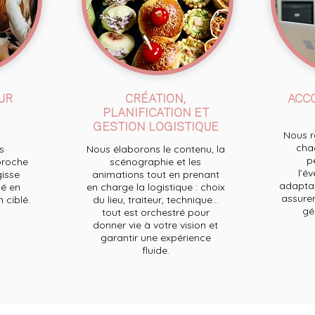
UR
CRÉATION,
ACC
PLANIFICATION ET
GESTION LOGISTIQUE
Nous re
chaq
s
Nous élaborons le contenu, la
p
proche
scénographie et les
l’e
gisse
animations tout en prenant
adaptan
é en
en charge la logistique : choix
assurer
ciblé.
du lieu, traiteur, technique...
ge
tout est orchestré pour
donner vie à votre vision et
garantir une expérience
fluide.