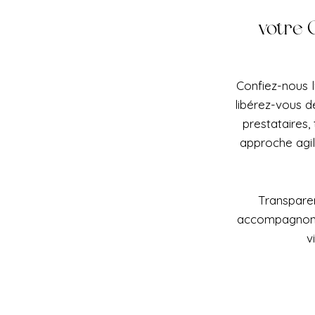
votre 
Confiez-nous l
libérez-vous d
prestataires,
approche agi
Transparen
accompagnons 
v