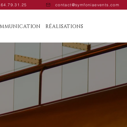
.64.79.31.25
contact@symfoniaevents.com
OMMUNICATION
RÉALISATIONS